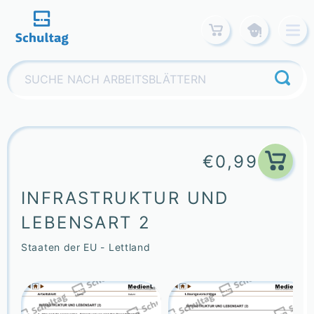
Skip
to
content
Suchen
nach:
€
0,99
INFRASTRUKTUR UND
LEBENSART 2
Staaten der EU - Lettland