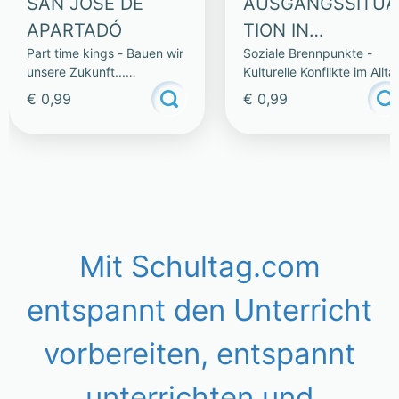
SAN JOSÉ DE
AUSGANGSSITUA
APARTADÓ
TION IN
Part time kings - Bauen wir
Soziale Brennpunkte -
BERGKAMEN
unsere Zukunft...
Kulturelle Konflikte im Allta
gemeinsam!
€ 0,99
€ 0,99
Mit Schultag.com
entspannt den Unterricht
vorbereiten, entspannt
unterrichten und