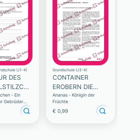
ndschule (J1-4)
Grundschule (J3-4)
GUR DES
CONTAINER
LSTILZCHE
EROBERN DIE
chen - Ein
Ananas - Königin der
WELT – LESETEXT
r Gebrüder
Früchte
€ 0,99