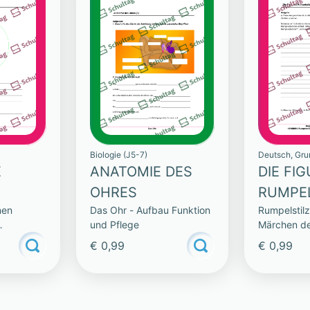
Biologie (J5-7)
Deutsch, Gru
E
ANATOMIE DES
DIE FI
OHRES
RUMPE
nen
Das Ohr - Aufbau Funktion
Rumpelstilz
N
und Pflege
Märchen de
Grimm
€ 0,99
€ 0,99