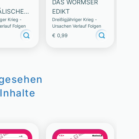
DAS WORMSER
DE
ÄLISCHE
EDIKT
FE
iger Krieg -
Dreißigjähriger Krieg -
Dreiß
N
erlauf Folgen
Ursachen Verlauf Folgen
Ursac
€ 0,99
€ 0,
ngesehen
Inhalte