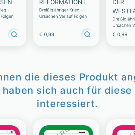
ASEN
REFORMATION I
DER
ieg -
Dreißigjähriger Krieg -
WESTF
 Folgen
Ursachen Verlauf Folgen
Dreißigjähr
FRIEDE
Ursachen V
€ 0,99
€ 0,99
innen die dieses Produkt a
 haben sich auch für diese 
interessiert.