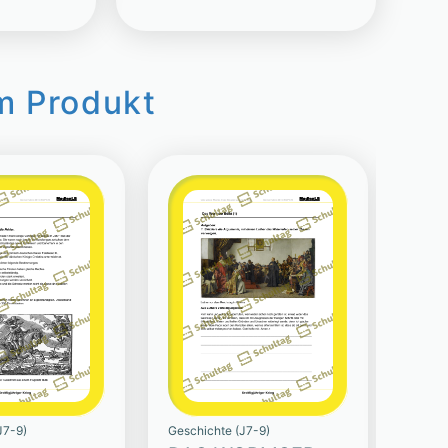
m Produkt
J7-9)
Geschichte (J7-9)
Geschi