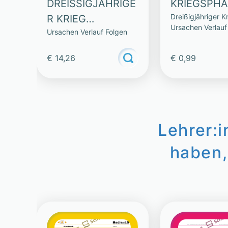
DREISSIGJÄHRIGER
KRIEGSPH
Dreißigjähriger Kr
KRIEG (
Ursachen Verlauf
Ursachen Verlauf Folgen
SAMMLUNG)
€ 14,26
€ 0,99
Lehrer:
haben,