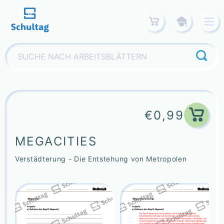
Skip
to
content
Suchen
nach:
€
0,99
MEGACITIES
Verstädterung - Die Entstehung von Metropolen