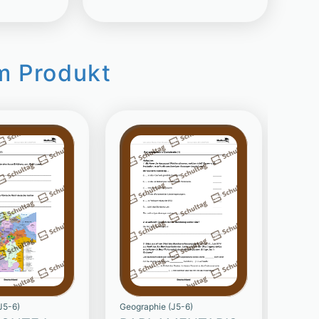
m Produkt
J5-6)
Geographie (J5-6)
Geogra