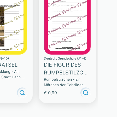
J9-10)
Deutsch, Grundschule (J1-4)
RÄTSEL
DIE FIGUR DES
cklung - Am
RUMPELSTILZCHE
r Stadt Hann.
Rumpelstilzchen - Ein
N
Märchen der Gebrüder
Grimm
€ 0,99