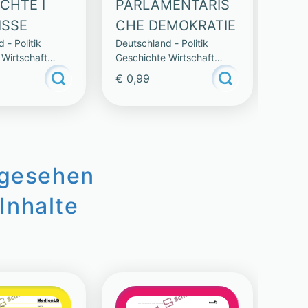
CHTE I
PARLAMENTARIS
WÖ
Deuts
ISSE
CHE DEMOKRATIE
Gesch
 - Politik
Deutschland - Politik
Natur
 Wirtschaft
Geschichte Wirtschaft
Natur
€ 0,99
€ 0,
ngesehen
Inhalte