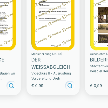
)
Medienbildung (J5-13)
Geschichte (
DE
DER
BILDER
Stadtentwi
WEISSABGLEICH
Beispiel de
 Bauen wir
Videokurs II - Ausrüstung
Münden
Vorbereitung Dreh
€ 0,99
€ 0,99