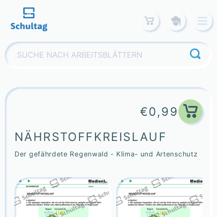
Skip
to
content
Suchen
nach:
€
0,99
NÄHRSTOFFKREISLAUF
Der gefährdete Regenwald - Klima- und Artenschutz