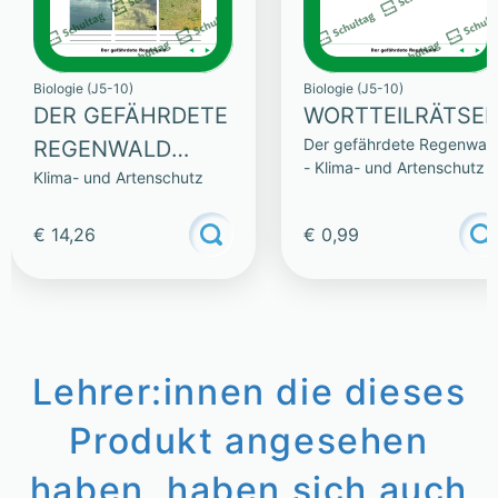
Biologie (J5-10)
Biologie (J5-10)
DER GEFÄHRDETE
WORTTEILRÄTSEL
Der gefährdete Regenwal
REGENWALD
- Klima- und Artenschutz
Klima- und Artenschutz
(SAMMLUNG)
€ 14,26
€ 0,99
Lehrer:innen die dieses
Produkt angesehen
haben, haben sich auch