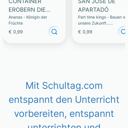
CONTAINER
SAN JOSÉ DE
EROBERN DIE
APARTADÓ
Ananas - Königin der
Part time kings - Bauen wi
WELT – LESETEXT
Früchte
unsere Zukunft...
gemeinsam!
€ 0,99
€ 0,99
Mit Schultag.com
entspannt den Unterricht
vorbereiten, entspannt
unterrichten und