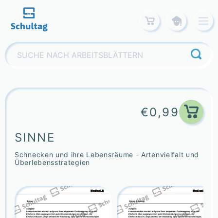
Skip
to
content
Suchen
nach:
€
0,99
SINNE
Schnecken und ihre Lebensräume - Artenvielfalt und
Überlebensstrategien