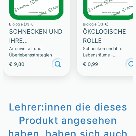
Biologie (J3-6)
Biologie (J3-6)
SCHNECKEN UND
ÖKOLOGISCHE
IHRE
ROLLE
Artenvielfalt und
Schnecken und ihre
LEBENSRÄUME
Überlebensstrategien
Lebensräume -
(SAMMLUNG)
Artenvielfalt und
€ 9,80
€ 0,99
Überlebensstrategien
Lehrer:innen die dieses
Produkt angesehen
haben, haben sich auch