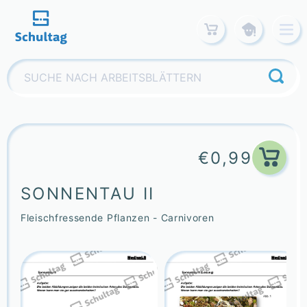
Skip
to
content
Suchen
nach:
€
0,99
SONNENTAU II
Fleischfressende Pflanzen - Carnivoren