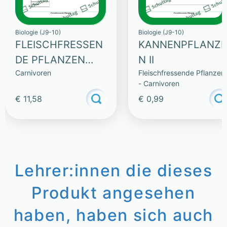
Biologie (J9-10)
Biologie (J9-10)
FLEISCHFRESSEN
KANNENPFLANZE
DE PFLANZEN
N II
Carnivoren
Fleischfressende Pflanzen
(SAMMLUNG)
- Carnivoren
€ 11,58
€ 0,99
Lehrer:innen die dieses
Produkt angesehen
haben, haben sich auch