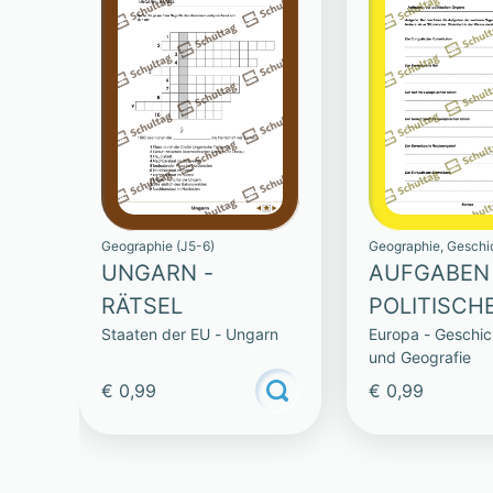
Geographie (J5-6)
Geographie, Geschi
UNGARN -
AUFGABEN
RÄTSEL
POLITISCH
Staaten der EU - Ungarn
Europa - Geschich
ORGANE
und Geografie
€ 0,99
€ 0,99