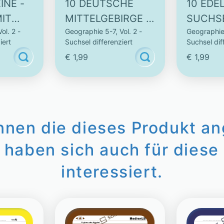
INE -
10 DEUTSCHE
10 EDE
IT
MITTELGEBIRGE -
SUCHS
ol. 2 -
Geographie 5-7, Vol. 2 -
Geographie 
TER
SUCHSEL OHNE
SUCHW
iert
Suchsel differenziert
Suchsel dif
SUCHWÖRTER
€ 1,99
€ 1,99
innen die dieses Produkt a
 haben sich auch für diese 
interessiert.