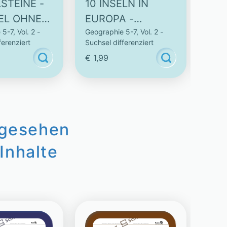
LSTEINE -
10 INSELN IN
10 
EL OHNE
EUROPA -
WEL
5-7, Vol. 2 -
Geographie 5-7, Vol. 2 -
Geogr
ÖRTER
SUCHSEL MIT
OH
ferenziert
Suchsel differenziert
Suchs
SUCHWÖRTER
SU
€ 1,99
€ 1,
ngesehen
Inhalte