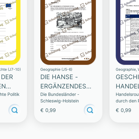
chte (J7-10)
Geographie (J5-6)
Geographie, W
 DER
DIE HANSE -
GESCHI
EN
ERGÄNZENDES
HANDE
te Politik
Die Bundesländer -
Handelsrou
MATERIAL
Schleswig-Holstein
durch den
€ 0,99
€ 0,99