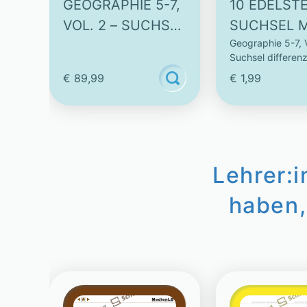
GEOGRAPHIE 5-7,
10 EDELSTE
VOL. 2 – SUCHSEL
SUCHSEL M
Geographie 5-7, V
DIFFERENZIERT
SUCHWÖR
Suchsel differenz
€ 89,99
€ 1,99
Lehrer:
haben,