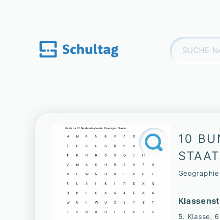
Skip
to
content
Suchen
nach:
10 BU
STAAT
Geographie 5
Klassenst
5. Klasse, 6