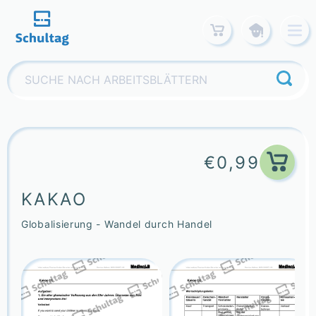
Skip
to
content
Suchen
nach:
€
0,99
KAKAO
Globalisierung - Wandel durch Handel