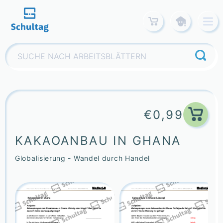
Skip
to
content
Suchen
nach:
€
0,99
KAKAOANBAU IN GHANA
Globalisierung - Wandel durch Handel