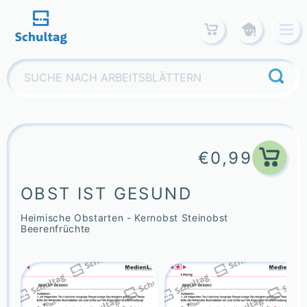
Skip
to
content
Suchen
nach:
€
0,99
OBST IST GESUND
Heimische Obstarten - Kernobst Steinobst
Beerenfrüchte