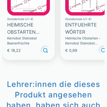
Grundschule (J1-4)
Grundschule (J1-4)
HEIMISCHE
ENTFUEHRTE
OBSTARTEN
WÖRTER
Kernobst Steinobst
Heimische Obstarten -
(SAMMLUNG)
Beerenfrüchte
Kernobst Steinobst
Beerenfrüchte
€ 18,22
€ 0,99
Lehrer:innen die dieses
Produkt angesehen
haben, haben sich auch