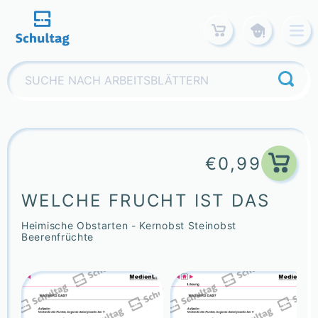
Skip
to
content
Suchen
nach:
€
0,99
WELCHE FRUCHT IST DAS
Heimische Obstarten - Kernobst Steinobst
Beerenfrüchte