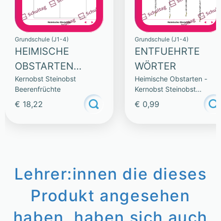
Grundschule (J1-4)
Grundschule (J1-4)
HEIMISCHE
ENTFUEHRTE
OBSTARTEN
WÖRTER
Kernobst Steinobst
Heimische Obstarten -
(SAMMLUNG)
Beerenfrüchte
Kernobst Steinobst
Beerenfrüchte
€ 18,22
€ 0,99
Lehrer:innen die dieses
Produkt angesehen
haben, haben sich auch