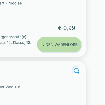
ert - Nicolae
€ 0,99
rgangsstufe(n):
sse, 12. Klasse, 13.
IN DEN WARENKORB
Der Weg zur