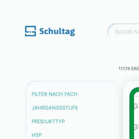
Skip
to
content
Suchen
nach:
11174 ER
FILTER NACH FACH
JAHRGANGSSTUFE
PRODUKTTYP
H5P