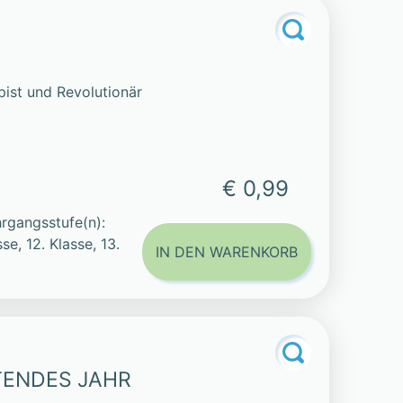
ist und Revolutionär
€ 0,99
rgangsstufe(n):
sse, 12. Klasse, 13.
IN DEN WARENKORB
UTENDES JAHR