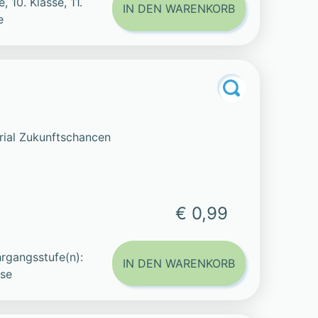
e, 10. Klasse, 11.
IN DEN WARENKORB
e
rial Zukunftschancen
€ 0,99
rgangsstufe(n):
IN DEN WARENKORB
sse